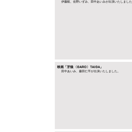
伊藤航、佐野いずみ、田中あいみが出演いたしました
映画「牙狼〈GARO〉TAIGA」
田中あいみ、藤田仁平が出演いたしました。