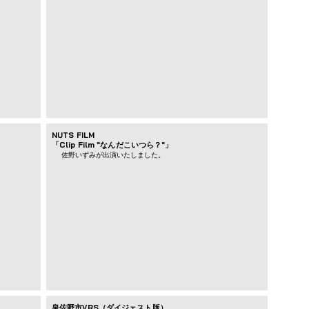
NUTS FILM
「Clip Film "なんだこいつら？"」
佐野いずみが出演いたしました。
泉佐野市VRS（ダイジェスト版）