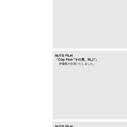
NUTS FILM
「Clip Film "その男、叫ぶ"」
伊藤航が出演いたしました。
NUTS FILM