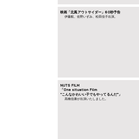
映画「北風アウトサイダー」60秒予告
​伊藤航、佐野いずみ、松田佳子出演。
NUTS FILM
「One situation Film
"こんなかわいい子でもやってるんだ"」
高橋信康が出演いたしました。