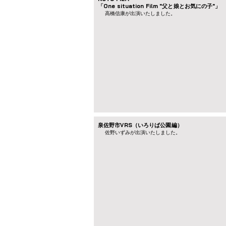
「One situation Film "父と娘とお気にの子"」
高橋信康が出演いたしました。
泉佐野市VRS（いろりば公園編）
​佐野いずみが出演いたしました。