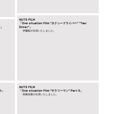
NUTS FILM
「One situation Film "タクシードライバー" "Taxi
"」
Driver"」
伊藤航が出演いたしました。
NUTS FILM
rt」
「One situation Film "サラリーマン" Part 3」
高橋信康が出演いたしました。