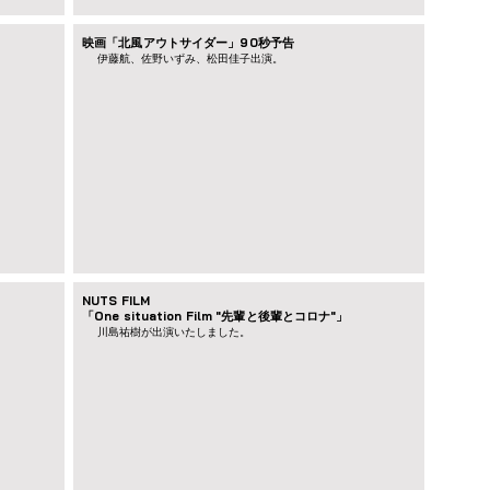
映画「北風アウトサイダー」90秒予告
​伊藤航、佐野いずみ、松田佳子出演。
NUTS FILM
「One situation Film "先輩と後輩とコロナ"」
川島祐樹が出演いたしました。