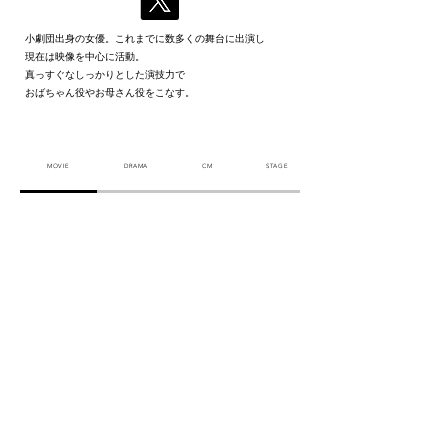
小劇団出身の女優。これまでに数多くの舞台に出演し
現在は映像を中心に活動。
真っすぐなしっかりとした演技力で
おばちゃん役やお母さん役をこなす。
MOVIE
DRAMA
CM
STAGE